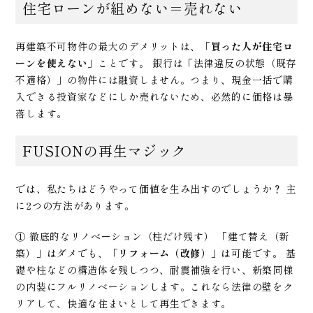
住宅ローンが組めない＝売れない
再建築不可物件の最大のデメリットは、
「買った人が住宅ロ
ーンを使えない」
ことです。 銀行は「法律違反の状態（既存
不適格）」の物件には融資しません。つまり、現金一括で購
入できる投資家などにしか売れないため、必然的に価格は暴
落します。
FUSIONの再生マジック
では、私たちはどうやって価値を生み出すのでしょうか？ 主
に2つの方法があります。
① 徹底的なリノベーション（柱だけ残す） 「建て替え（新
築）」はダメでも、
「リフォーム（改修）」
は可能です。 基
礎や柱などの構造体を残しつつ、耐震補強を行い、新築同様
の内装にフルリノベーションします。これなら法律の壁をク
リアして、快適な住まいとして再生できます。