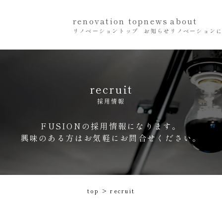
renovation top
news
about
リノベーショントップ
お知らせ
リノベーション
recruit
採用情報
FUSIONの採用情報になります。
興味のある方はお気軽にお問合せください。
top
>
recruit