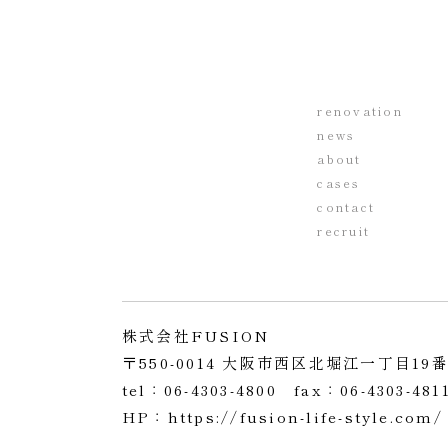
renovation
news
about
cases
contact
recruit
株式会社FUSION
〒550-0014
大阪市西区北堀江一丁目19番
tel：
06-4303-4800
fax：06-4303-481
HP：
https://fusion-life-style.com/