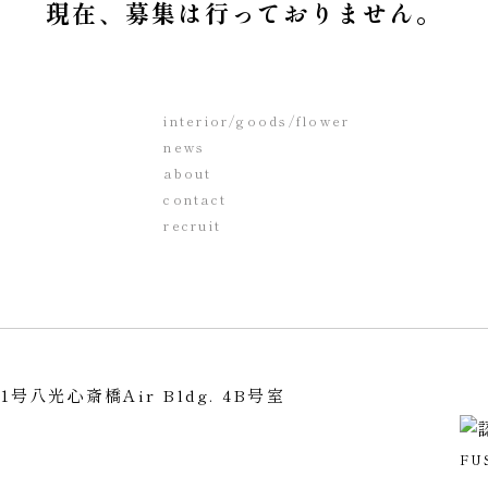
現在、募集は行っておりません。
interior/goods/flower
news
about
contact
recruit
1号
八光心斎橋Air Bldg. 4B号室
1
F